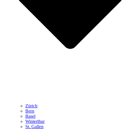
Zürich
Bern
Basel
Winterthur
St. Gallen