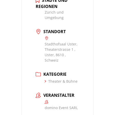
STÄDTE UND
REGIONEN
Zürich und
Umgebung
STANDORT
Stadthofsaal Uster,
Theaterstrasse 1 ,
Uster, 8610 ,
Schweiz
KATEGORIE
Theater & Bühne
VERANSTALTER
domino Event SARL