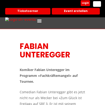
Login
Ticketcorner
Event erstellen
Events In Deiner Stadt
Partner Veranstalter
FABIAN
UNTEREGGER
Komiker Fabian Unteregger im
Programm «Fachkräftemangel» auf
Tournee.
Comedian Fabian Unteregger gibt es jetzt
nicht nur als Wecker bei «Zum Glück ist
Freitag» auf SRF 3. Er ist mit seinem