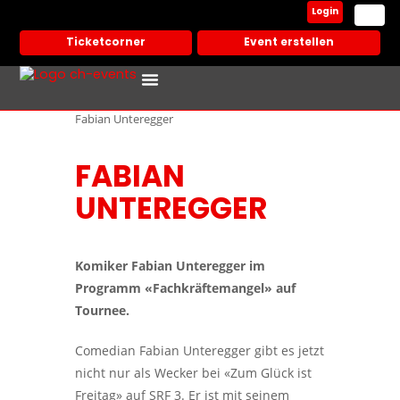
Login
Ticketcorner
Event erstellen
Events In Deiner Stadt
Partner Veranstalter
Fabian Unteregger
FABIAN
UNTEREGGER
Komiker Fabian Unteregger im
Programm «Fachkräftemangel» auf
Tournee.
Comedian Fabian Unteregger gibt es jetzt
nicht nur als Wecker bei «Zum Glück ist
Freitag» auf SRF 3. Er ist mit seinem