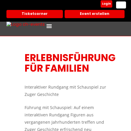
Login
Ticketcorner
Event erstellen
Events In Deiner Stadt
Partner Veranstalter
ERLEBNISFÜHRUNG
FÜR FAMILIEN
Interaktiver Rundgang mit Schauspiel zur
Zuger Geschichte
Führung mit Schauspiel: Auf einem
interaktiven Rundgang Figuren aus
vergangenen Jahrhunderten treffen und
Zuger Geschichte erfrischend neu