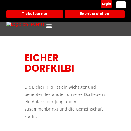
Login
Ticketcorner
Event erstellen
Events In Deiner Stadt
Partner Veranstalter
EICHER
DORFKILBI
Die Eicher Kilbi ist ein wichtiger und
beliebter Bestandteil unseres Dorflebens,
ein Anlass, der Jung und Alt
zusammenbringt und die Gemeinschaft
stärkt.