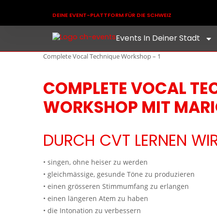
DEINE EVENT-PLATTFORM FÜR DIE SCHWEIZ
Events In Deiner Stadt
Complete Vocal Technique Workshop – 1
COMPLETE VOCAL TEC
WORKSHOP MIT MAR
DURCH CVT LERNEN WI
• singen, ohne heiser zu werden
• gleichmässige, gesunde Töne zu produzieren
• einen grösseren Stimmumfang zu erlangen
• einen längeren Atem zu haben
• die Intonation zu verbessern