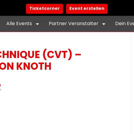
Ticketcorner
Event erstellen
Alle Events
Partner Veranstalter
Dein Ev
HNIQUE (CVT) –
ION KNOTH
R