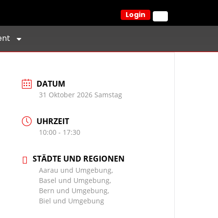
Login
ent
DATUM
31 Oktober 2026 Samstag
UHRZEIT
10:00 - 17:30
STÄDTE UND REGIONEN
Aarau und Umgebung,
Basel und Umgebung,
Bern und Umgebung,
Biel und Umgebung