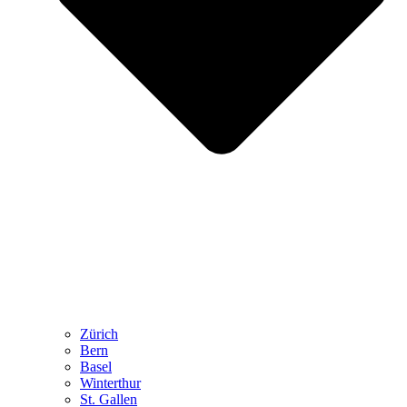
Zürich
Bern
Basel
Winterthur
St. Gallen