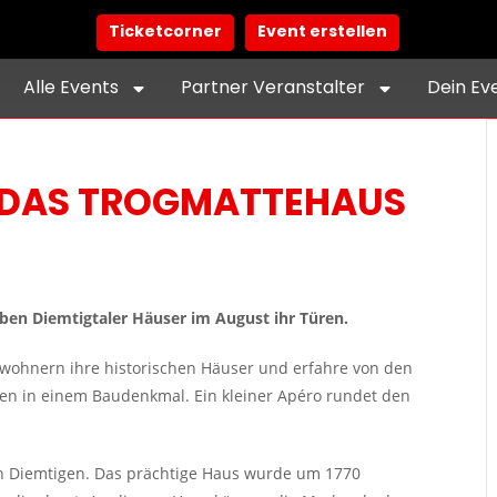
Ticketcorner
Event erstellen
Alle Events
Partner Veranstalter
Dein Ev
 DAS TROGMATTEHAUS
ben Diemtigtaler Häuser im August ihr Türen.
hnern ihre historischen Häuser und erfahre von den
n in einem Baudenkmal. Ein kleiner Apéro rundet den
in Diemtigen. Das prächtige Haus wurde um 1770