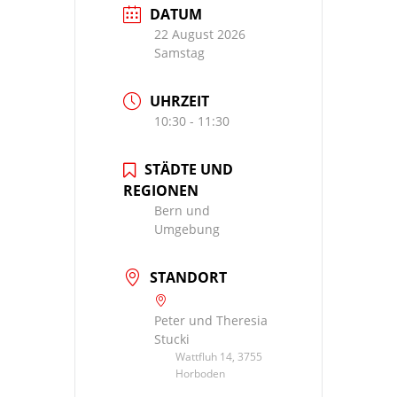
DATUM
22 August 2026
Samstag
UHRZEIT
10:30 - 11:30
STÄDTE UND
REGIONEN
Bern und
Umgebung
STANDORT
Peter und Theresia
Stucki
Wattfluh 14, 3755
Horboden