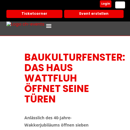
Login
Ticketcorner
Event erstellen
Events In Deiner Stadt
Partner Veranstalter
BAUKULTURFENSTER:
DAS HAUS
WATTFLUH
ÖFFNET SEINE
TÜREN
Anlässlich des 40-Jahre-
Wakkerjubiläums öffnen sieben