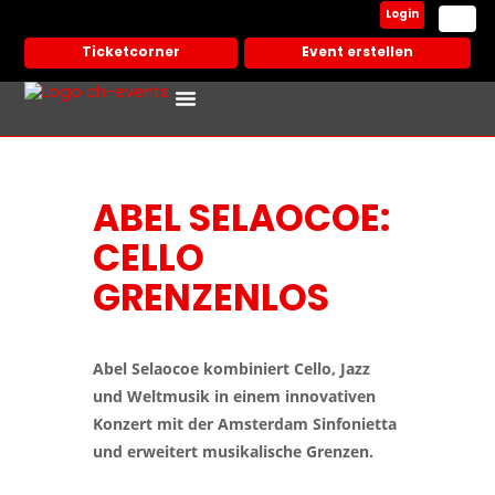
Login
Ticketcorner
Event erstellen
Events In Deiner Stadt
Partner Veranstalter
ABEL SELAOCOE:
CELLO
GRENZENLOS
Abel Selaocoe kombiniert Cello, Jazz
und Weltmusik in einem innovativen
Konzert mit der Amsterdam Sinfonietta
und erweitert musikalische Grenzen.