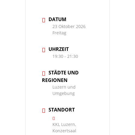
DATUM
23 Oktober 2026
Freitag
UHRZEIT
19:30 - 21:30
STÄDTE UND
REGIONEN
Luzern und
Umgebung
STANDORT
KKL Luzern,
Konzertsaal