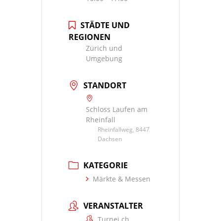
STÄDTE UND
REGIONEN
Zürich und
Umgebung
STANDORT
Schloss Laufen am
Rheinfall
Rheinfallweg, 8447
Dachsen
KATEGORIE
Märkte & Messen
VERANSTALTER
Turnei.ch