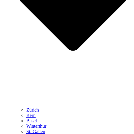
Zürich
Bern
Basel
Winterthur
St. Gallen