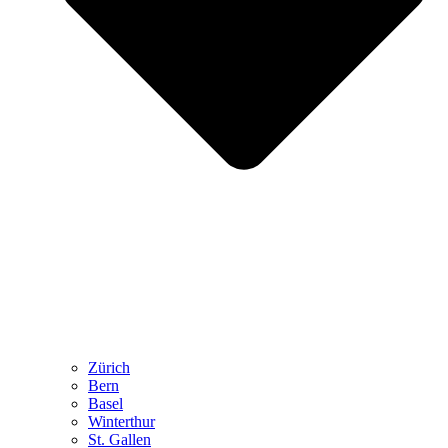
Zürich
Bern
Basel
Winterthur
St. Gallen