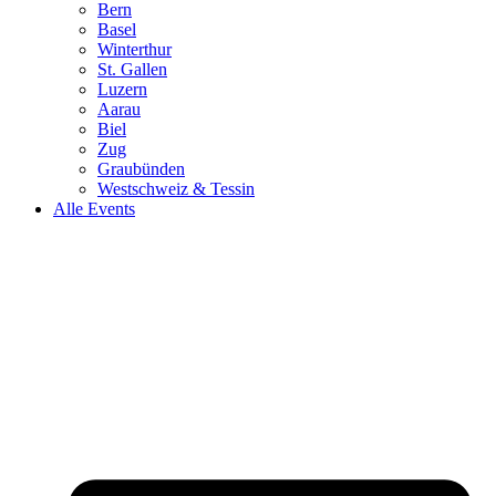
Bern
Basel
Winterthur
St. Gallen
Luzern
Aarau
Biel
Zug
Graubünden
Westschweiz & Tessin
Alle Events