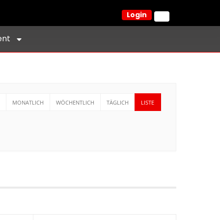
Login
ent
MONATLICH
WÖCHENTLICH
TÄGLICH
LISTE