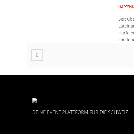
HARFENK
Seit üb
Lateina
Harfe e
von leb
Ihre Ko
Erläute
Hinterg
DEINE EVENT PLATTFORM FÜR DIE SCHWEIZ