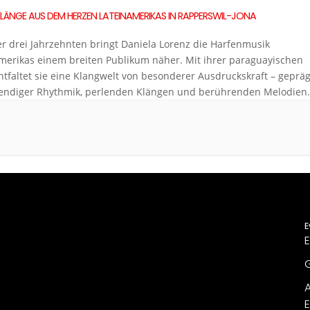
LÄNGE AUS DEM HERZEN LATEINAMERIKAS IN RAPPERSWIL-JONA
er drei Jahrzehnten bringt Daniela Lorenz die Harfenmusik
merikas einem breiten Publikum näher. Mit ihrer paraguayischen
ntfaltet sie eine Klangwelt von besonderer Ausdruckskraft – gepräg
endiger Rhythmik, perlenden Klängen und berührenden Melodien.
nzerte verbinden virtuoses Harfenspiel mit kurzen, sachkundigen
rungen und geben Einblicke in die musikalischen und kulturellen
ründe Lateinamerikas. Das […]
E
E
G
A