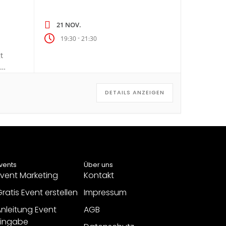
21 NOV.
-
19:30
21:30
t
DETAILS ANZEIGEN
vents
Über uns
vent Marketing
Kontakt
ratis Event erstellen
Impressum
nleitung Event
AGB
Eingabe