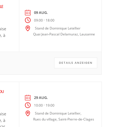
LE
09 AUG.
-
09:00
18:00
Stand de Dominique Letellier
aise
Quai Jean-Pascal Delamuraz, Lausanne
, à
DETAILS ANZEIGEN
DU
29 AUG.
-
10:00
19:00
Stand de Dominique Letellier,
aise
Rues du village, Saint-Pierre-de-Clages
, à
026