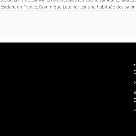
résidant en France, Dominique Letellier est une habituée des salon
res dans son pays, au […]
E
E
G
A
P