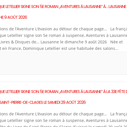
UE LETELLIER SIGNE SON 5E ROMAN „AVENTURES À LAUSANNE“ À… LAUSANNE 
E 9 AOÛT 2026
tions de l’Aventure L’évasion au détour de chaque page… La franç
ue Letellier signe son 5e roman à suspense, Aventures à Lausanne
 Livres & Disques de… Lausanne le dimanche 9 août 2026 Née et
t en France, Dominique Letellier est une habituée des salons
res dans son pays, au […]
UE LETELLIER SIGNE SON 5E ROMAN „AVENTURES À LAUSANNE“ À LA 33E FÊTE 
E SAINT-PIERRE-DE-CLAGES LE SAMEDI 29 AOÛT 2026
tions de l’Aventure L’évasion au détour de chaque page… La franç
ue Letellier signe son 5e roman à suspense, Aventures à Lausanne
Fête du Livre de Saint-Pierre-de-Clages (Suisse) le samedi 29 août 2