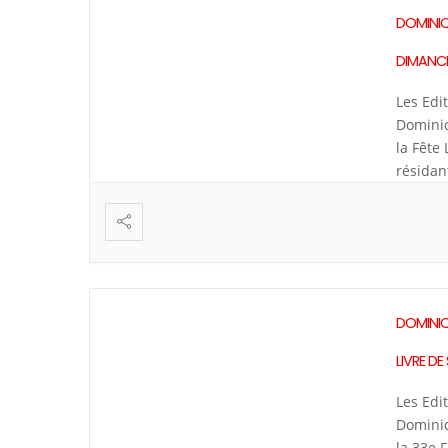
DOMINIQ
DIMANCH
Les Edi
Dominiq
la Fête
résidan
littérai
DOMINIQ
LIVRE D
Les Edi
Dominiq
la 33e 