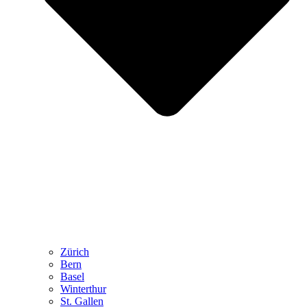
Zürich
Bern
Basel
Winterthur
St. Gallen