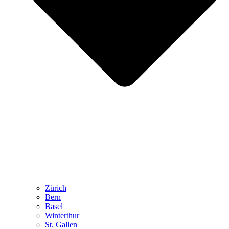
Zürich
Bern
Basel
Winterthur
St. Gallen