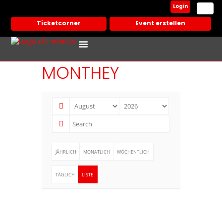
Login
Ticketcorner
Event erstellen
Events In Deiner Stadt
Partner Veranstalter
MONTHEY
JÄHRLICH
MONATLICH
WÖCHENTLICH
TÄGLICH
LISTE