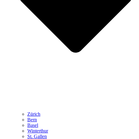
Zürich
Bern
Basel
Winterthur
St. Gallen