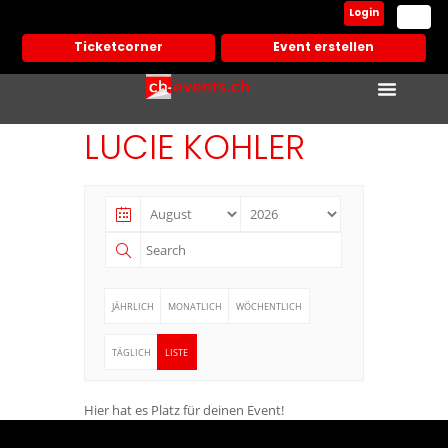
Login
Ticketcorner
Event erstellen
LUCIE KOHLER
JÄHRLICH
MONATLICH
WÖCHENTLICH
TÄGLICH
LISTE
Hier hat es Platz für deinen Event!