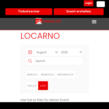
Login
Ticketcorner
Event erstellen
LOCARNO
JÄHRLICH
MONATLICH
WÖCHENTLICH
TÄGLICH
LISTE
Hier hat es Platz für deinen Event!