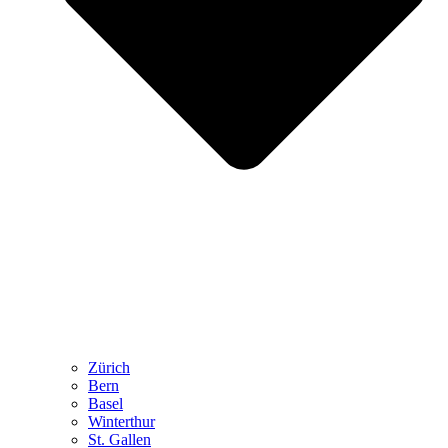
Zürich
Bern
Basel
Winterthur
St. Gallen