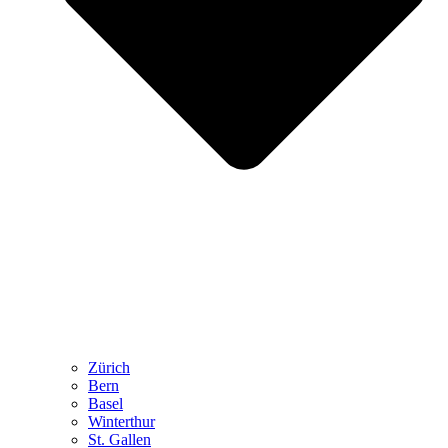
Zürich
Bern
Basel
Winterthur
St. Gallen