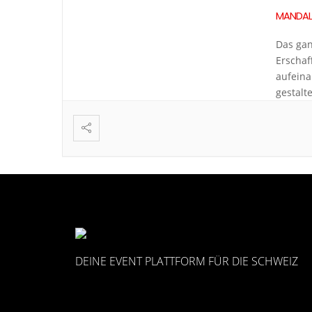
MANDALA
Das gan
Erschaf
aufeina
gestalt
DEINE EVENT PLATTFORM FÜR DIE SCHWEIZ