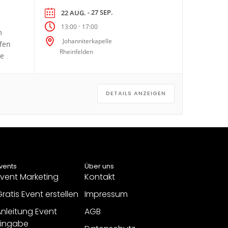
- 27 SEP.
22 AUG.
-
13:00
17:00
m
Johanniterkapelle
ffen
Rheinfelden
ge
DETAILS ANZEIGEN
vents
Über uns
vent Marketing
Kontakt
ratis Event erstellen
Impressum
nleitung Event
AGB
Eingabe