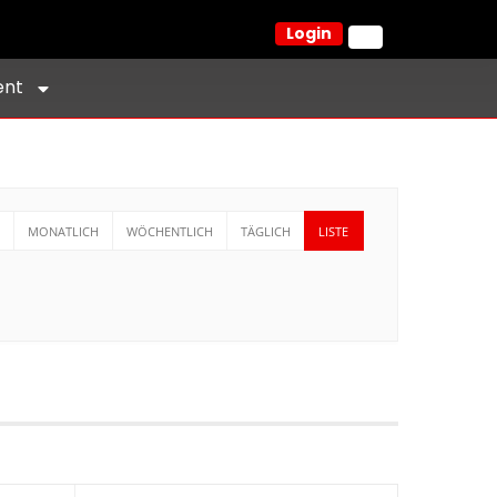
Login
ent
MONATLICH
WÖCHENTLICH
TÄGLICH
LISTE