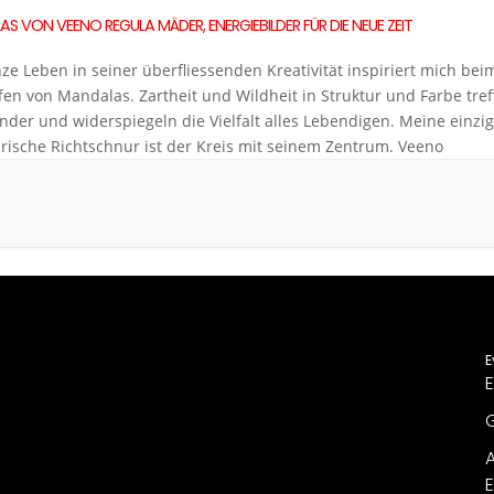
S VON VEENO REGULA MÄDER, ENERGIEBILDER FÜR DIE NEUE ZEIT
ze Leben in seiner überfliessenden Kreativität inspiriert mich bei
fen von Mandalas. Zartheit und Wildheit in Struktur und Farbe tre
nder und widerspiegeln die Vielfalt alles Lebendigen. Meine einzi
erische Richtschnur ist der Kreis mit seinem Zentrum. Veeno
E
E
G
A