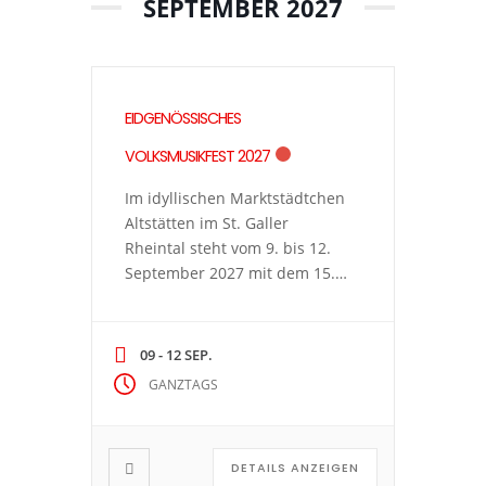
SEPTEMBER 2027
EIDGENÖSSISCHES
VOLKSMUSIKFEST 2027
Im idyllischen Marktstädtchen
Altstätten im St. Galler
Rheintal steht vom 9. bis 12.
September 2027 mit dem 15.
Eidgenössischen
Volkmusikfest die Pflege des
Kulturguts Schweizer
09 - 12 SEP.
Volksmusik im Zentrum.
GANZTAGS
Ergänzt wird das Fest durch
passende
Rahmenveranstaltungen,
DETAILS ANZEIGEN
Kulinarik und Geselligkeit –