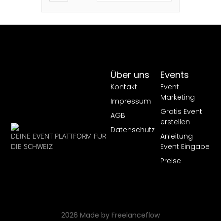
sowie durch moderne Ansätze,
welche die Volksmusik als
lebendige und
wandlungsfähige Kulturform
prägen. Das Fest lebt von den
Musikvorträgen in […]
Über uns
Events
Kontakt
Event
Marketing
Impressum
Gratis Event
AGB
erstellen
Datenschutz
Anleitung
DEINE EVENT PLATTFORM FÜR
Event Eingabe
DIE SCHWEIZ
Preise
2026 Made by Freelanceflow