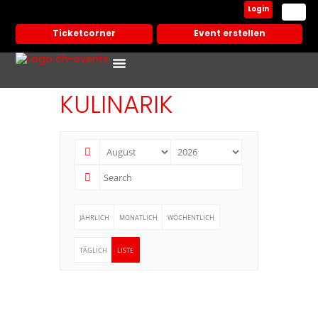
Login
Ticketcorner
Event erstellen
KULINARIK
JÄHRLICH
MONATLICH
WÖCHENTLICH
TÄGLICH
LISTE