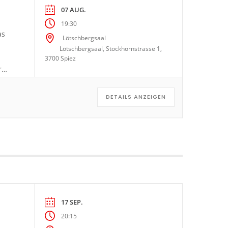
07 AUG.
19:30
as
Lötschbergsaal
Lötschbergsaal, Stockhornstrasse 1,
3700 Spiez
r
DETAILS ANZEIGEN
17 SEP.
20:15