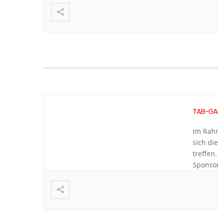
Cellist
Shootin
TAB-GAL
Im Rahm
sich di
treffen
Sponsor
und Men
Mit Enr
verbind