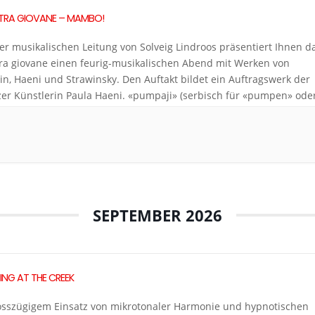
TRA GIOVANE – MAMBO!
er musikalischen Leitung von Solveig Lindroos präsentiert Ihnen d
ra giovane einen feurig-musikalischen Abend mit Werken von
in, Haeni und Strawinsky. Den Auftakt bildet ein Auftragswerk der
er Künstlerin Paula Haeni. «pumpaji» (serbisch für «pumpen» ode
eben») nimmt auf die aktuellen Studierendenproteste in Serbien
nd lädt dazu ein, musikalische Gemeinschaft neu zu denken. […]
SEPTEMBER 2026
PING AT THE CREEK
osszügigem Einsatz von mikrotonaler Harmonie und hypnotischen