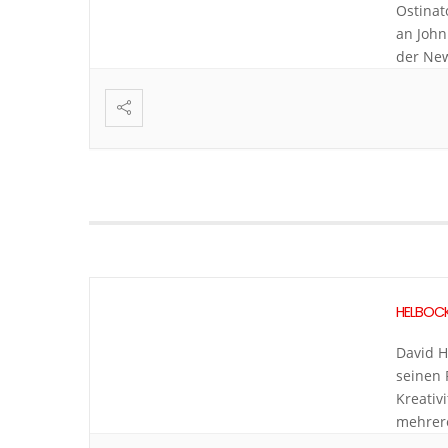
Ostinat
an John 
der New
geniale
Bemerk
Goldfar
HELBOC
David H
seinen 
Kreativ
mehrere
In sein