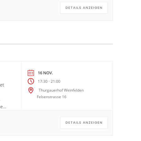
DETAILS ANZEIGEN
16 NOV.
-
17:30
21:00
et
Thurgauerhof Weinfelden
Felsenstrasse 16
,
te
.
DETAILS ANZEIGEN