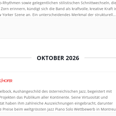
o-Rhythmen sowie gelegentlichen stilistischen Schnittwechseln, di
Zorn erinnern, kündigt sich die Band als kraftvolle, kreative Kraft i
 Yorker Szene an. Ein unterscheidendes Merkmal der strukturell
n Musik… ist ihr intensives Dramatikgefühl… reflektierende
ungen und donnernde Äusserungen, eingerahmt von Monologen 
bs Gitarre.“ Alec […]
OKTOBER 2026
K/HOFER
elbock, Aushängeschild des österreichischen Jazz, begeistert mit
Projekten das Publikum aller Kontinente. Seine Virtuosität und
ität haben ihm zahlreiche Auszeichnungen eingebracht, darunter
 Preise beim weltgrössten Jazz Piano Solo Wettbewerb in Montreu
em neuesten Projekt hat Helbock die vielseitige E-Bassistin und