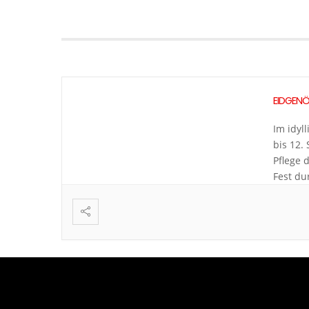
EIDGENÖ
Im idyl
bis 12.
Pflege 
Fest du
sowie d
wandlun
in […]