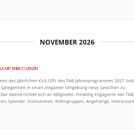
in Julia Hofer aus Wien als Duopartnerin gewinnen können. Ihre
g-Karriere […]
NOVEMBER 2026
A MIT ENRICO LENZIN
en des jährlichen Kick-Offs des TAB Jahresprogrammes 2027, biet
e Gelegenheit in smart-eleganter Umgebung neue Gesichter zu
. Der Abend richtet sich an Mitglieder, freiwillig Engagierte von TAB
en, Spender, Institutionen, Wohngruppen, Angehörige, Interessier
schen mit Unterstützungsbedarf oder geistiger Beeinträchtigung
ico Lenzin erwartet uns ein aussergewöhnlicher Künstler. Er
et Tradition und […]