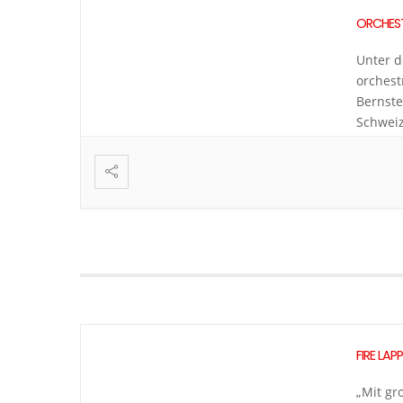
ORCHES
Unter d
orchest
Bernste
Schweiz
«anschi
Bezug u
FIRE LAP
„Mit gr