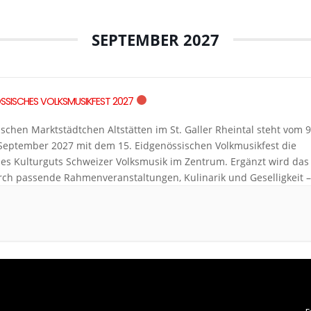
SEPTEMBER 2027
SSISCHES VOLKSMUSIKFEST 2027
lischen Marktstädtchen Altstätten im St. Galler Rheintal steht vom 9
 September 2027 mit dem 15. Eidgenössischen Volkmusikfest die
des Kulturguts Schweizer Volksmusik im Zentrum. Ergänzt wird das
rch passende Rahmenveranstaltungen, Kulinarik und Geselligkeit –
urch moderne Ansätze, welche die Volksmusik als lebendige und
gsfähige Kulturform prägen. Das Fest lebt von den Musikvorträge