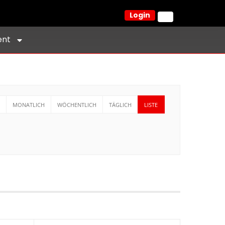
Login
ent
MONATLICH
WÖCHENTLICH
TÄGLICH
LISTE