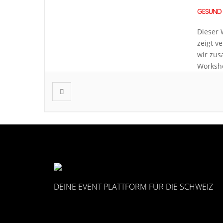
GESUND 
Dieser 
zeigt v
wir zus
Worksho
Kehlkop
diesen 
versch
wir Ges
DEINE EVENT PLATTFORM FÜR DIE SCHWEIZ