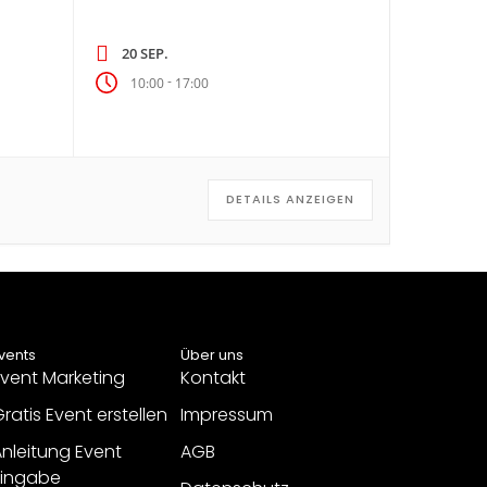
20 SEP.
-
10:00
17:00
DETAILS ANZEIGEN
vents
Über uns
vent Marketing
Kontakt
ratis Event erstellen
Impressum
nleitung Event
AGB
Eingabe