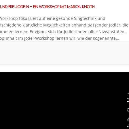
UND FREI JODELN – EIN WORKSHOP MIT MARION KNOTH
Workshop fokussiert auf eine gesunde Singtechnik und
erschiedene klangliche Möglichkeiten anhand passender Jodler, die
ammen lernen. Er eignet sich für Jodler:innen aller Niveaustufen.
p-Inhalt Im Jodel-Workshop lernen wir, wie der sogenannte
fschlag überhaupt entsteht, und erlernen eine gesunde Technik,
zu produzieren bzw. zu verstärken. Wir erlernen Jodler aus
iedenen Regionen und Ländern, anhand deren
angstechniken lernen und […]
E
E
G
A