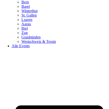
Bern
Basel
Winterthur
St. Gallen
Luzern
Aarau
Biel
Zug
Graubünden
Westschweiz & Tessin
Alle Events