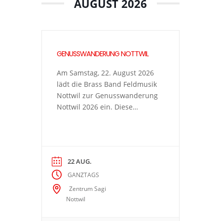
AUGUST 2026
GENUSSWANDERUNG NOTTWIL
Am Samstag, 22. August 2026
lädt die Brass Band Feldmusik
Nottwil zur Genusswanderung
Nottwil 2026 ein. Diese
verbindet Bewegung in der
Natur mit kulinarischen
Highlights und geselligem
Beisammensein. Die
22 AUG.
Genusswanderung startet im
Zentrum Sagi in Nottwil. Über
GANZTAGS
eine ca. 7km lange Strecke
Zentrum Sagi
erwarten Dich an sechs
Nottwil
Standorten leckere Speisen
und natürlich das passende