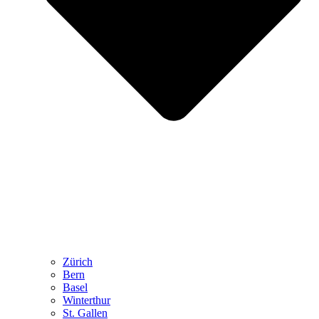
Zürich
Bern
Basel
Winterthur
St. Gallen