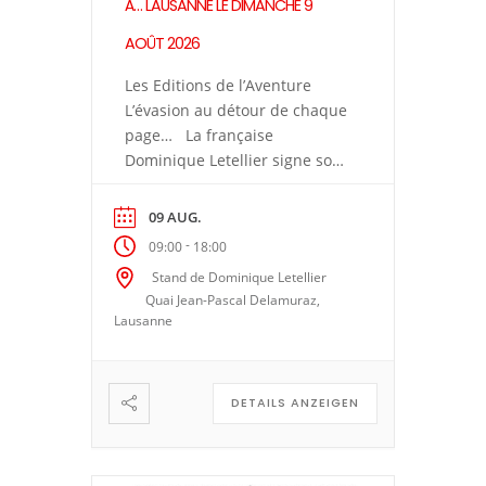
À… LAUSANNE LE DIMANCHE 9
AOÛT 2026
Les Editions de l’Aventure
L’évasion au détour de chaque
page… La française
Dominique Letellier signe son
5e roman à suspense,
Aventures à Lausanne, à la
09 AUG.
Fête Livres & Disques de…
-
09:00
18:00
Lausanne le dimanche 9 août
Stand de Dominique Letellier
2026 Née et résidant en
Quai Jean-Pascal Delamuraz,
France, Dominique Letellier est
Lausanne
une habituée des salons
littéraires dans son pays, au
[…]
DETAILS ANZEIGEN