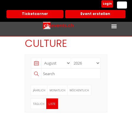
Login
Ticketcorner
Event erstellen
CULTURE
JÄHRLICH
MONATLICH
WÖCHENTLICH
TÄGLICH
LISTE