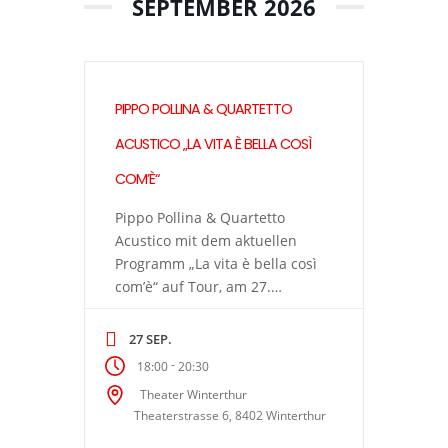
SEPTEMBER 2026
PIPPO POLLINA & QUARTETTO
ACUSTICO „LA VITA È BELLA COSÌ
COM’È“
Pippo Pollina & Quartetto
Acustico mit dem aktuellen
Programm „La vita è bella così
com’è“ auf Tour, am 27.
September 2026 im Theater
Winterthur. Pippo Pollina &
27 SEP.
Quartetto Acustico mit neuem
-
18:00
20:30
Programm: La vita è bella così
Theater Winterthur
com’è Pippo Pollina, der
Theaterstrasse 6, 8402 Winterthur
vielseitige sizilianische
Musiker, ist als einer der