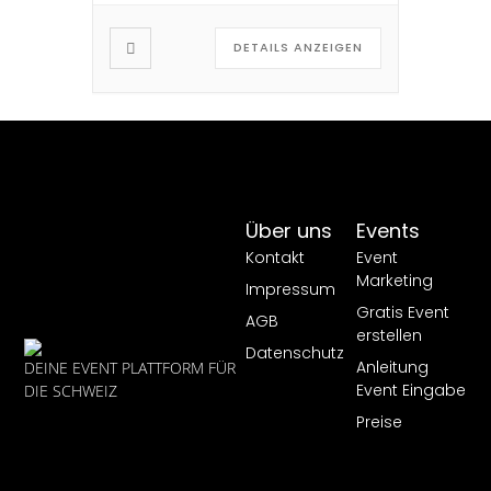
kreativsten Künstler in der
DETAILS ANZEIGEN
europäischen Singer-
Songwriter-Szene und seit […]
Über uns
Events
Kontakt
Event
Marketing
Impressum
Gratis Event
AGB
erstellen
Datenschutz
Anleitung
DEINE EVENT PLATTFORM FÜR
Event Eingabe
DIE SCHWEIZ
Preise