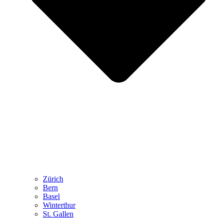
Zürich
Bern
Basel
Winterthur
St. Gallen