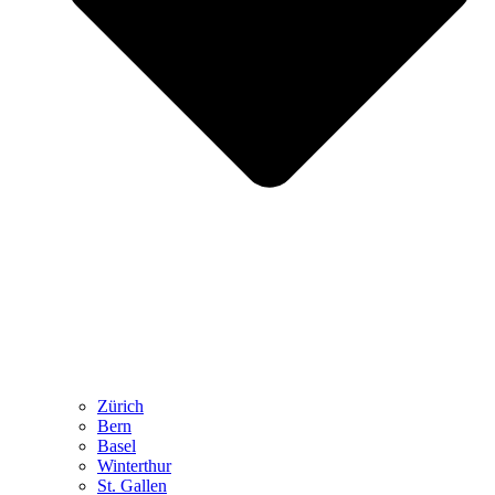
Zürich
Bern
Basel
Winterthur
St. Gallen