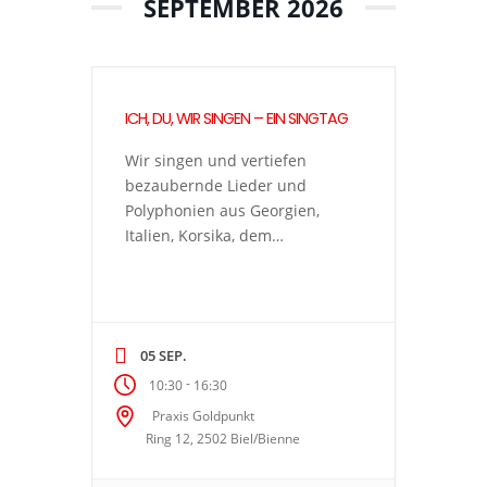
SEPTEMBER 2026
ICH, DU, WIR SINGEN – EIN SINGTAG
Wir singen und vertiefen
bezaubernde Lieder und
Polyphonien aus Georgien,
Italien, Korsika, dem
zentralafrikanischen
Regenwald, Skandinavien und
anderen Kulturkreisen und
lassen Musik in angeleiteten
05 SEP.
Improvisationen im Moment
-
entstehen. Wir singen a
10:30
16:30
cappella (ohne
Praxis Goldpunkt
Instrumentalbegleitung) und
Ring 12, 2502 Biel/Bienne
mehrstimmig, hören
aufeinander, erkunden und