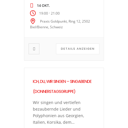
anderen Kulturkreisen und
14 OKT.
lassen Musik in angeleiteten
-
19:00
21:00
Improvisationen im Moment
Praxis Goldpunkt, Ring 12, 2502
entstehen. Wir singen a
Biel/Bienne, Schweiz
cappella (ohne
Instrumentalbegleitung) und
mehrstimmig, hören
DETAILS ANZEIGEN
aufeinander, erkunden und
geniessen die Klangfarben
unserer Stimmen sowie den
Zusammenklang in der
Gruppe. Wir lassen alle
ICH, DU, WIR SINGEN – SINGABENDE
Gedanken über „richtig“ […]
(DONNERSTAGSGRUPPE)
Wir singen und vertiefen
bezaubernde Lieder und
Polyphonien aus Georgien,
Italien, Korsika, dem