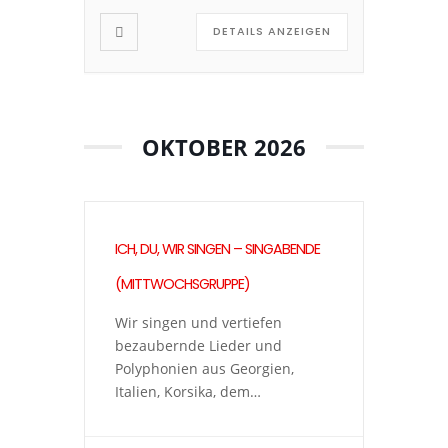
geniessen die Klangfarben
DETAILS ANZEIGEN
unserer Stimmen sowie den
Zusammenklang in der
Gruppe. Wir lassen alle
Gedanken über „richtig“ […]
OKTOBER 2026
ICH, DU, WIR SINGEN – SINGABENDE
(MITTWOCHSGRUPPE)
Wir singen und vertiefen
bezaubernde Lieder und
Polyphonien aus Georgien,
Italien, Korsika, dem
zentralafrikanischen
Regenwald, Skandinavien und