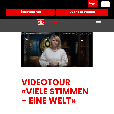
Login
Ticketcorner
Event erstellen
VIDEOTOUR
«VIELE STIMMEN
– EINE WELT»