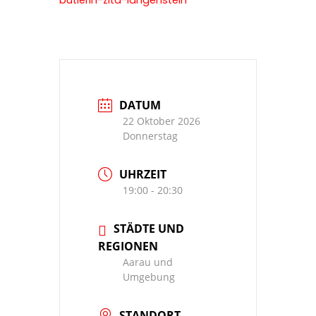
butlerin-zita-langenstein
DATUM
22 Oktober 2026
Donnerstag
UHRZEIT
19:00 - 20:30
STÄDTE UND
REGIONEN
Aarau und
Umgebung
STANDORT