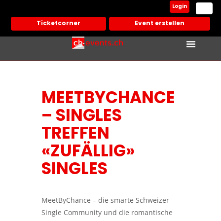
Login
Ticketcorner
Event erstellen
MEETBYCHANCE
– SINGLES
TREFFEN
«ZUFÄLLIG»
SINGLES
MeetByChance – die smarte Schweizer
Single Community und die romantische