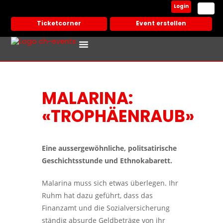
Login
Ticketcorner
Event erstellen
Events In Deiner Stadt
Partner Veranstalter
MALARINA:
«TROPHÄENRAUB»
Eine aussergewöhnliche, politsatirische
Geschichtsstunde und Ethnokabarett.
Malarina muss sich etwas überlegen. Ihr
Ruhm hat dazu geführt, dass das
Finanzamt und die Sozialversicherung
ständig absurde Geldbeträge von ihr