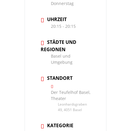
Donnerstag
UHRZEIT
20:15 - 20:15
STÄDTE UND
REGIONEN
Basel und
Umgebung
STANDORT
Der Teufelhof Basel,
Theater
Leonhardsgraben
49, 4051 Basel
KATEGORIE