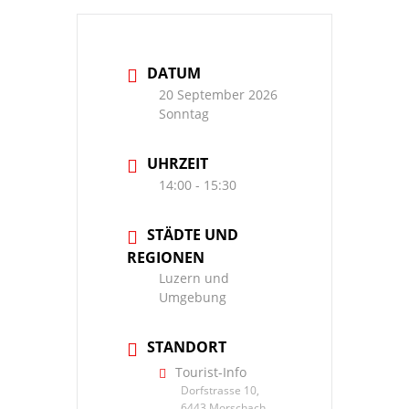
DATUM
20 September 2026
Sonntag
UHRZEIT
14:00 - 15:30
STÄDTE UND
REGIONEN
Luzern und
Umgebung
STANDORT
Tourist-Info
Dorfstrasse 10,
6443 Morschach