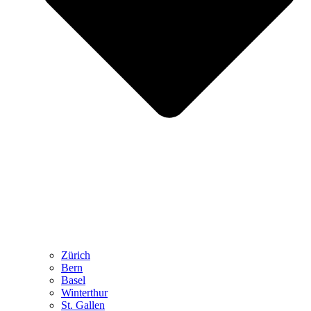
Zürich
Bern
Basel
Winterthur
St. Gallen