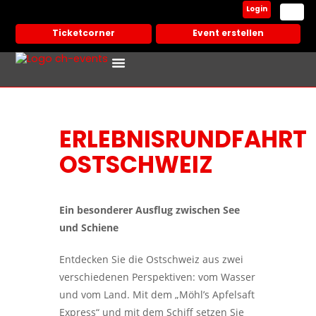
Login
Ticketcorner
Event erstellen
Events In Deiner Stadt
Partner Veranstalter
ERLEBNISRUNDFAHRT
OSTSCHWEIZ
Ein besonderer Ausflug zwischen See
und Schiene
Entdecken Sie die Ostschweiz aus zwei
verschiedenen Perspektiven: vom Wasser
und vom Land. Mit dem „Möhl’s Apfelsaft
Express“ und mit dem Schiff setzen Sie