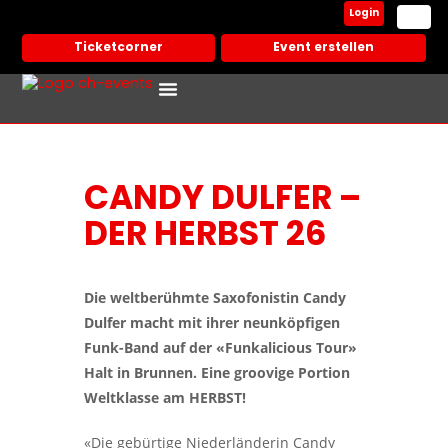
Login
Ticketcorner
Event erstellen
Events In Deiner Stadt
Partner Veranstalter
CANDY DULFER –
DER HERBST 26
Die weltberühmte Saxofonistin Candy
Dulfer macht mit ihrer neunköpfigen
Funk-Band auf der «Funkalicious Tour»
Halt in Brunnen. Eine groovige Portion
Weltklasse am HERBST!
«Die gebürtige Niederländerin Candy