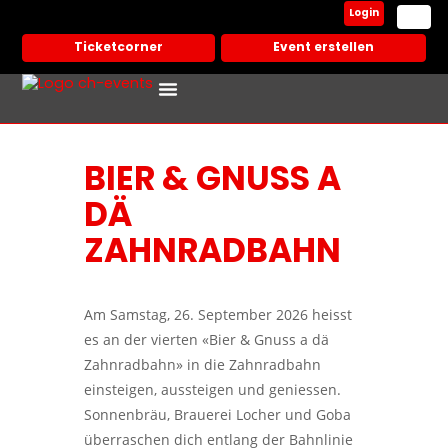
Login
Ticketcorner
Event erstellen
Events In Deiner Stadt
Partner Veranstalter
BIER & GNUSS A
DÄ
ZAHNRADBAHN
Am
Samstag, 26. September 2026
heisst
es an der vierten «Bier & Gnuss a dä
Zahnradbahn» in die Zahnradbahn
einsteigen, aussteigen und geniessen.
Sonnenbräu
,
Brauerei Locher
und
Goba
überraschen dich entlang der
Bahnlinie