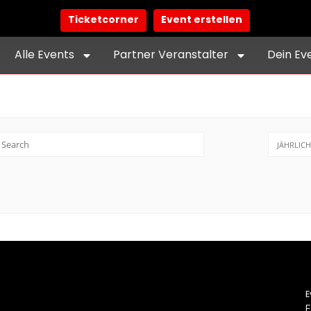
Ticketcorner
Event erstellen
Alle Events
Partner Veranstalter
Dein Ev
JÄHRLICH
E
E