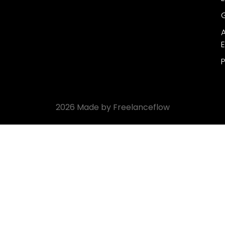
G
A
P
2026 Made by Freelanceflow