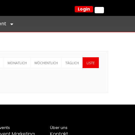
Login
ent
MONATLICH
WÖCHENTLICH
TÄGLICH
LISTE
vents
Über uns
vent Marketing
Kontakt