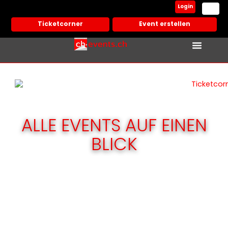
Login
Ticketcorner
Event erstellen
ALLE EVENTS AUF EINEN
BLICK
Erstelle Deinen Event – einfach und
schnell!